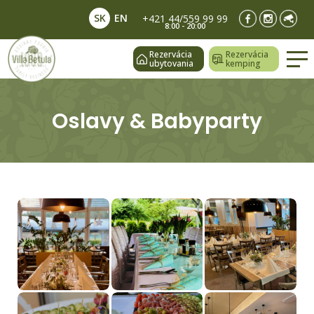
SK
EN
+421 44/559 99 99
8:00 - 20:00
Rezervácia
Rezervácia
ubytovania
kemping
Oslavy & Babyparty