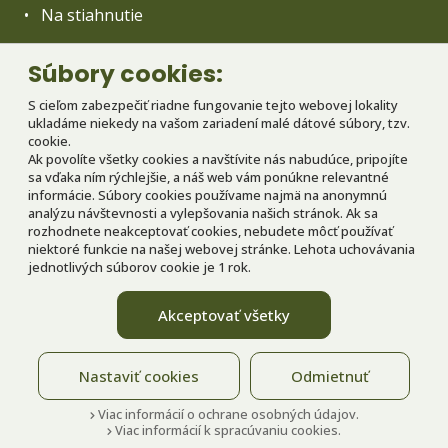
Na stiahnutie
Reklamačný poriadok
Súbory cookies:
Všeobecné obchodné podmienky
S cieľom zabezpečiť riadne fungovanie tejto webovej lokality
ukladáme niekedy na vašom zariadení malé dátové súbory, tzv.
Prevádzkový poriadok Babylandu
cookie.
Ak povolíte všetky cookies a navštívite nás nabudúce, pripojíte
GDPR
sa vďaka ním rýchlejšie, a náš web vám ponúkne relevantné
informácie. Súbory cookies používame najmä na anonymnú
Partneri
analýzu návštevnosti a vylepšovania našich stránok. Ak sa
rozhodnete neakceptovať cookies, nebudete môcť používať
Nastavenie cookies
niektoré funkcie na našej webovej stránke. Lehota uchovávania
jednotlivých súborov cookie je 1 rok.
Realizujeme projekt spolufinancovaný
Akceptovať všetky
z prostriedkov EÚ
Nastaviť cookies
Odmietnuť
Viac informácií o ochrane osobných údajov.
Villa Betula - Copyright © 2023
Viac informácií k spracúvaniu cookies.