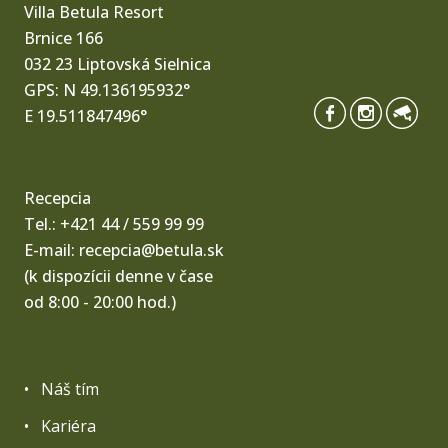
Villa Betula Resort
Brnice 166
032 23 Liptovská Sielnica
GPS: N 49.136195932°
E 19.511847496°
Recepcia
Tel.:
+421 44 / 559 99 99
E-mail:
recepcia@betula.sk
(k dispozícii denne v čase
od 8:00 - 20:00 hod.)
Náš tím
Kariéra