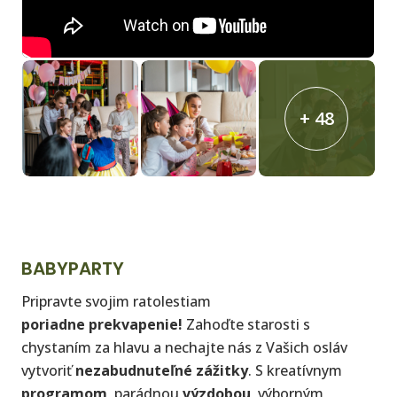
+ 48
BABYPARTY
Pripravte svojim ratolestiam
poriadne prekvapenie!
Zahoďte starosti s
chystaním za hlavu a nechajte nás z Vašich osláv
vytvoriť
nezabudnuteľné zážitky
. S kreatívnym
programom
, parádnou
výzdobou
, výborným