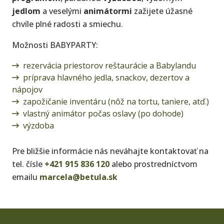
jedlom
a veselými
animátormi
zažijete úžasné
chvíle plné radosti a smiechu.
Možnosti BABYPARTY:
rezervácia priestorov reštaurácie a Babylandu
príprava hlavného jedla, snackov, dezertov a
nápojov
zapožičanie inventáru (nôž na tortu, taniere, atď.)
vlastný animátor počas oslavy (po dohode)
výzdoba
Pre bližšie informácie nás neváhajte kontaktovať na
tel. čísle
+421 915 836 120
alebo prostredníctvom
emailu
marcela@betula.sk