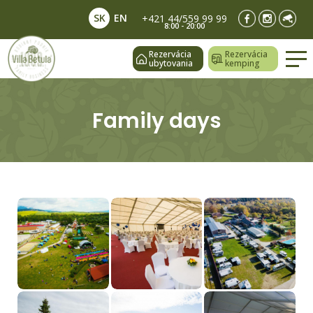
SK
EN
+421 44/559 99 99
8:00 - 20:00
Rezervácia
Rezervácia
ubytovania
kemping
Family days