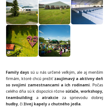
Family days
sú u nás určené veľkým, ale aj menším
firmám, ktoré chcú prežiť
zaujímavý a aktívny deň
so svojimi zamestnancami a ich rodinami
. Počas
celého dňa sú k dispozícii rôzne
súťaže, workshopy,
teambuilding
a
atrakcie
za sprievodu dobrej
hudby
, či
živej kapely
a
chutného jedla
.