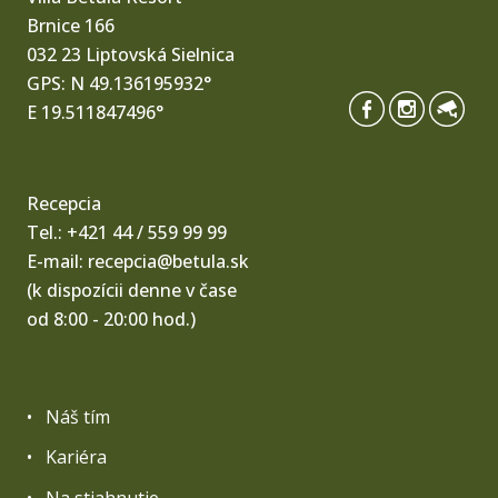
Brnice 166
032 23 Liptovská Sielnica
GPS: N 49.136195932°
E 19.511847496°
Recepcia
Tel.:
+421 44 / 559 99 99
E-mail:
recepcia@betula.sk
(k dispozícii denne v čase
od 8:00 - 20:00 hod.)
Náš tím
Kariéra