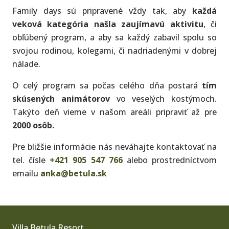
Family days sú pripravené vždy tak, aby
každá
veková kategória našla zaujímavú aktivitu
, či
obľúbený program, a aby sa každý zabavil spolu so
svojou rodinou, kolegami, či nadriadenými v dobrej
nálade.
O celý program sa počas celého dňa postará
tím
skúsených animátorov
vo veselých kostýmoch.
Takýto deň vieme v našom areáli pripraviť až pre
2000 osôb.
Pre bližšie informácie nás neváhajte kontaktovať na
tel. čísle
+421 905 547 766
alebo prostredníctvom
emailu
anka@betula.sk
Villa Betula Resort